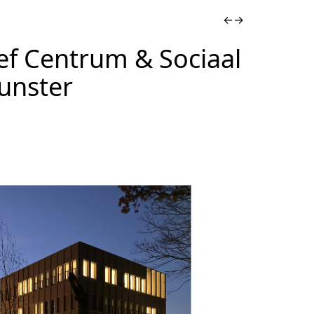
←
→
ef Centrum & Sociaal
unster