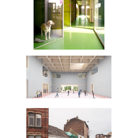
Dierenasiel
Antwerpen
De linde