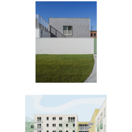
Ruyskensveld
JPJB