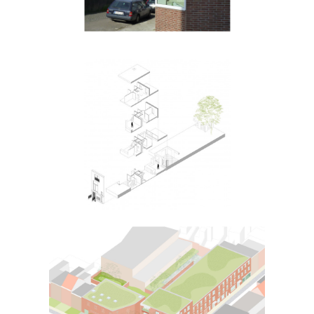
Kangoeroewoning Z
Sacramentskerk