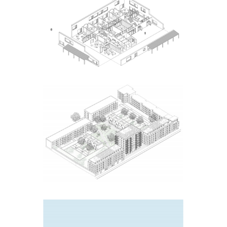
De Dijle
Blancefloerlaan