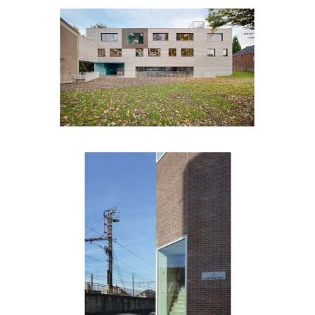
De bloesem
Frans de
coninckstraat